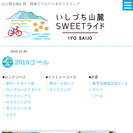
山と海を臨む街・西条でフルーツ＆サイクリング
2016-12-30
2016ゴール
■ロングコース
■ファミリーコース
■共通
・
受付～スタート前
・
受付～スタート
・
東予北地域交流センタ
・
ロングコーススタート
・
サイクリング
ーエイド
・
サイクリング-1
・
ゴール
・
サイクリング-2
・
サイクリング-3
・
エイド