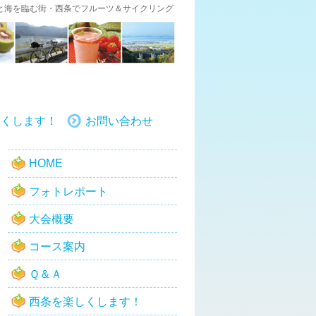
と海を臨む街・西条でフルーツ＆サイクリング
しくします！
お問い合わせ
HOME
フォトレポート
大会概要
コース案内
Ｑ＆Ａ
西条を楽しくします！